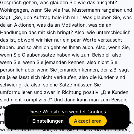
Gespräch gehen, was glauben Sie wie das ausgeht?
Wohingegen, wenn Sie wie frau Mustermann rangehen und
Sagt: „So, den Auftrag hole ich mir!“ Was glauben Sie, was
da an Aktionen, was da an Motivation, was da an
Handlungen das mit sich bringt? Also, wie unterschiedlich
das ist, obwohl wir hier nur ein paar Worte vertauscht
haben. und so ähnlich geht es Ihnen auch. Also, wenn Sie,
wenn Sie Glaubenssätze haben wie zum Beispiel, also
wenn Sie, wenn Sie jemanden kennen, also nicht Sie
persönlich aber wenn Sie jemanden kennen, der z.B. sagt
na ja es lässt sich nicht verkaufen, also die Kunden sind
schwierig. Ja also, solche Sätze müssten Sie
umformulieren und zwar in Richtung positiv: „Die Kunden
sind nicht kompliziert!“ Und dann kann man zum Beispiel
sagen: „Kunden sind kompliziert“, das ist der negative
Glaubenssatz und der positive Glaubenssatz wäre: „Ich
muss mich besser auf die Kunden vorbereiten.“ Wissen Sie,
wenn Sie flexibler sind, wenn Sie mehr Werkzeuge haben,