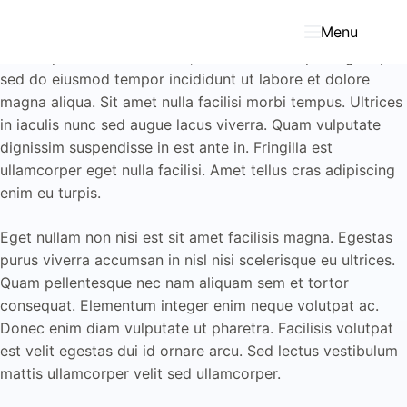
Zum
Inhalt
Menu
springen
Lorem ipsum dolor sit amet, consectetur adipiscing elit,
sed do eiusmod tempor incididunt ut labore et dolore
magna aliqua. Sit amet nulla facilisi morbi tempus. Ultrices
in iaculis nunc sed augue lacus viverra. Quam vulputate
dignissim suspendisse in est ante in. Fringilla est
ullamcorper eget nulla facilisi. Amet tellus cras adipiscing
enim eu turpis.
Eget nullam non nisi est sit amet facilisis magna. Egestas
purus viverra accumsan in nisl nisi scelerisque eu ultrices.
Quam pellentesque nec nam aliquam sem et tortor
consequat. Elementum integer enim neque volutpat ac.
Donec enim diam vulputate ut pharetra. Facilisis volutpat
est velit egestas dui id ornare arcu. Sed lectus vestibulum
mattis ullamcorper velit sed ullamcorper.