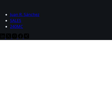
Juan R. Sánchez
SALES
240MC