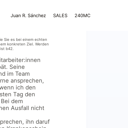
ach
Juan R. Sánchez
SALES
240MC
ie Sie es bei einem echten
nem konkreten Ziel. Werden
ist b42.
itarbeiter:innen
pät. Seine
nd im Team
erne ansprechen,
 wenn ich den
chsten Tag den
 Bei dem
nen Ausfall nicht
prechen, ihn daruf